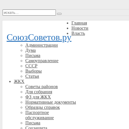
Главная
Новости
Власть
СоюзСоветов.ру
Администрации
Дума
Письма
Самоуправление
СССР
Выборы
Статьи
ЖКХ
Советы районов
Для собрания
ФЗ для ЖКХ
Нормативные документы
Образцы справок
Паспортное
обслуживание
Письма
Соцзащита