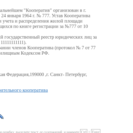
альнейшем "Кооператив" организован в г.
4 января 1964 г. № 777. Устав Кооператива
и учета и распределения жилой площади
щихся по книге регистрации за №777 от 10
й государственный реестр юридических лиц за
1111111111).
рании членов Кооператива (протокол № 7 от 77
 Жилищным Кодексом РФ.
я Федерация,199000 ,г. Санкт- Петербург,
ительного кооператива
и ошибку, выделите текст, ее содержащий, и нажмите
Ctrl
+
Enter