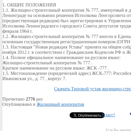
1. ОБЩИЕ ПОЛОЖЕНИЯ
1.1. Жилищно-строительный кооператив № 777, именуемый в д
Ленинграде на основании решения Исполкома Ленгорсовета от 2
(предшествующая редакция) был зарегистрирован в Управлени
Исполкома Ленинградского городского Совета депутатов трудя
февраля 1964 г.
1.2. Жилищно-строительный кооператив № 777 внесен в Едины
основным государственным регистрационным номером (ОГРН 1
1.3. Настоящая "Новая редакция Устава" принята на общем соб
ноября 2012 г. в соответствии с Гражданским Кодексом РФ и
1.4. Полное официальное наименование на русском языке:
Жилищно-строительный кооператив № 777 .
Краткое наименование на русском языке: ЖСК -777 .
1.5. Местонахождение (юридический адрес) ЖСК-777: Российска
Ивановская ул., д. 77 , корпус 7.
Скачать
Типовой устав жилищно-стро
Прочитано
2776
раз
Опубликовано в
Жилищный кооператив
Класс!
Если Вы заметил