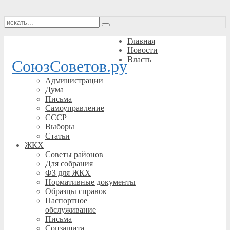
Главная
Новости
Власть
СоюзСоветов.ру
Администрации
Дума
Письма
Самоуправление
СССР
Выборы
Статьи
ЖКХ
Советы районов
Для собрания
ФЗ для ЖКХ
Нормативные документы
Образцы справок
Паспортное
обслуживание
Письма
Соцзащита