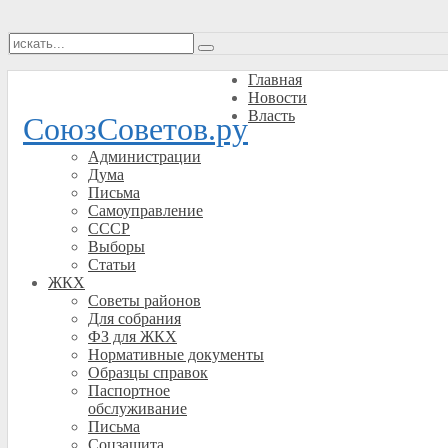
Главная
Новости
Власть
СоюзСоветов.ру
Администрации
Дума
Письма
Самоуправление
СССР
Выборы
Статьи
ЖКХ
Советы районов
Для собрания
ФЗ для ЖКХ
Нормативные документы
Образцы справок
Паспортное
обслуживание
Письма
Соцзащита