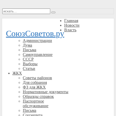
Главная
Новости
Власть
СоюзСоветов.ру
Администрации
Дума
Письма
Самоуправление
СССР
Выборы
Статьи
ЖКХ
Советы районов
Для собрания
ФЗ для ЖКХ
Нормативные документы
Образцы справок
Паспортное
обслуживание
Письма
Соцзащита