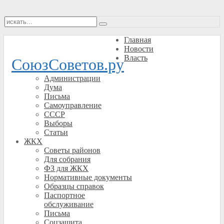
Главная
Новости
Власть
СоюзСоветов.ру
Администрации
Дума
Письма
Самоуправление
СССР
Выборы
Статьи
ЖКХ
Советы районов
Для собрания
ФЗ для ЖКХ
Нормативные документы
Образцы справок
Паспортное
обслуживание
Письма
Соцзащита