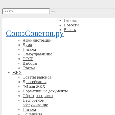
Главная
Новости
Власть
СоюзСоветов.ру
Администрации
Дума
Письма
Самоуправление
СССР
Выборы
Статьи
ЖКХ
Советы районов
Для собрания
ФЗ для ЖКХ
Нормативные документы
Образцы справок
Паспортное
обслуживание
Письма
Соцзащита