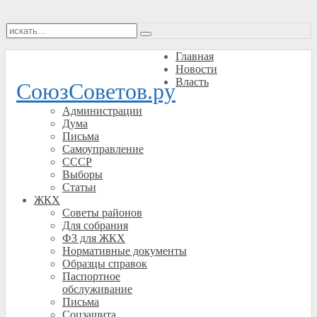
Главная
Новости
Власть
СоюзСоветов.ру
Администрации
Дума
Письма
Самоуправление
СССР
Выборы
Статьи
ЖКХ
Советы районов
Для собрания
ФЗ для ЖКХ
Нормативные документы
Образцы справок
Паспортное
обслуживание
Письма
Соцзащита