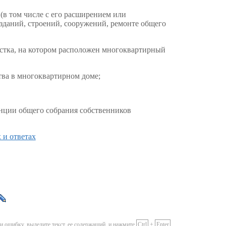
(в том числе с его расширением или
 зданий, строений, сооружений, ремонте общего
астка, на котором расположен многоквартирный
тва в многоквартирном доме;
енции общего собрания собственников
 и ответах
и ошибку, выделите текст, ее содержащий, и нажмите
Ctrl
+
Enter