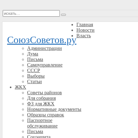
Главная
Новости
Власть
СоюзСоветов.ру
Администрации
Дума
Письма
Самоуправление
СССР
Выборы
Статьи
ЖКХ
Советы районов
Для собрания
ФЗ для ЖКХ
Нормативные документы
Образцы справок
Паспортное
обслуживание
Письма
Соцзащита