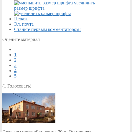
увеличить
размер шрифта
Печать
Эл. почта
Станьте первым комментатором!
Оцените материал
1
2
3
4
5
(1 Голосовать)
Этот дом постройки конца 70-х. Он прошел