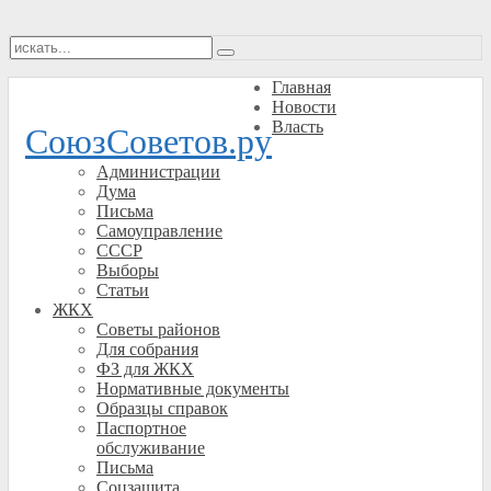
Главная
Новости
Власть
СоюзСоветов.ру
Администрации
Дума
Письма
Самоуправление
СССР
Выборы
Статьи
ЖКХ
Советы районов
Для собрания
ФЗ для ЖКХ
Нормативные документы
Образцы справок
Паспортное
обслуживание
Письма
Соцзащита