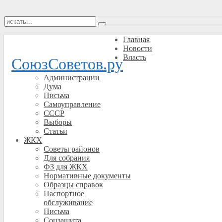
Главная
Новости
Власть
СоюзСоветов.ру
Администрации
Дума
Письма
Самоуправление
СССР
Выборы
Статьи
ЖКХ
Советы районов
Для собрания
ФЗ для ЖКХ
Нормативные документы
Образцы справок
Паспортное
обслуживание
Письма
Соцзащита