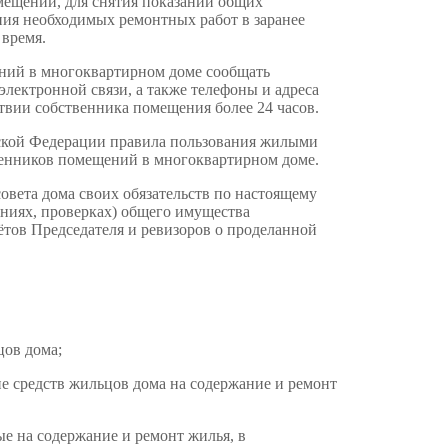
мещении, для снятия показаний общих
ния необходимых ремонтных работ в заранее
 время.
ний в многоквартирном доме сообщать
электронной связи, а также телефоны и адреса
твии собственника помещения более 24 часов.
ской Федерации правила пользования жилыми
енников помещений в многоквартирном доме.
овета дома своих обязательств по настоящему
аниях, проверках) общего имущества
тов Председателя и ревизоров о проделанной
цов дома;
ие средств жильцов дома на содержание и ремонт
е на содержание и ремонт жилья, в