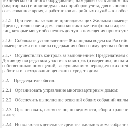
технического и иного оборудования, находящегося в жилом по
(квартирных) и индивидуальных приборов учета, для выполне
согласованное время, а работников аварийных служб – в любое
2.1.5. При неиспользовании принадлежащих Жильцам помеще
Председателю совета дома свои контактные телефоны и адреса 
лиц, которые могут обеспечить доступ в помещения при отсутс
2.1.6. Соблюдать установленные Жилищным кодексом Россий
помещениями и правила содержания общего имущества собств
2.1.7. Осуществлять контроль за выполнением Председателем с
Договору посредством участия в осмотрах (измерениях, испыт
собственников помещений, заслушиванием периодических отчё
работе и о расходовании денежных средств дома.
2.2. Председатель обязан:
2.2.1. Организовать управление многоквартирным домом;
2.2.2. Обеспечить выполнение решений общих собраний жиль
2.2.3. Организовать, ежемесячно, по ведомости, сбор и хранен
жилья;
2.2.4. Использовать денежные средства жильцов дома собранны