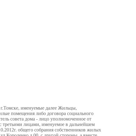
 г.Томске, именуемые далее Жильцы,
жилые помещения либо договора социального
тель совета дома - лицо уполномоченное от
 с третьими лицами, именуемое в дальнейшем
10.2012г. общего собрания собственников жилых
.Короленко д.00, с другой стороны, а вместе