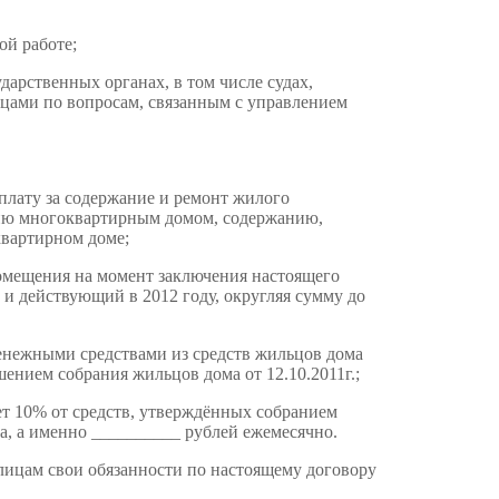
ой работе;
дарственных органах, в том числе судах,
ицами по вопросам, связанным с управлением
плату за содержание и ремонт жилого
ению многоквартирным домом, содержанию,
квартирном доме;
помещения на момент заключения настоящего
 и действующий в 2012 году, округляя сумму до
енежными средствами из средств жильцов дома
шением собрания жильцов дома от 12.10.2011г.;
ет 10% от средств, утверждённых собранием
а, а именно __________ рублей ежемесячно.
 лицам свои обязанности по настоящему договору