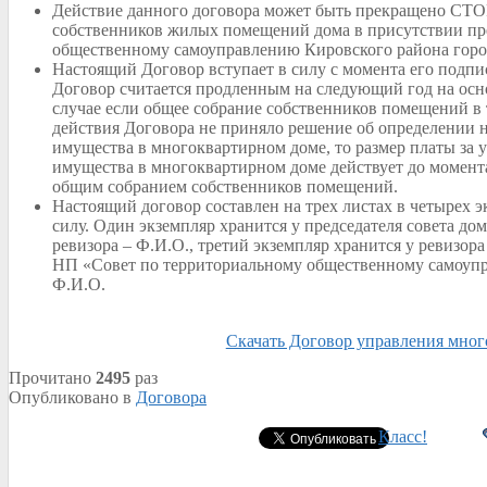
Действие данного договора может быть прекращено С
собственников жилых помещений дома в присутствии пр
общественному самоуправлению Кировского района горо
Настоящий Договор вступает в силу с момента его подп
Договор считается продленным на следующий год на осн
случае если общее собрание собственников помещений в 
действия Договора не приняло решение об определении н
имущества в многоквартирном доме, то размер платы за 
имущества в многоквартирном доме действует до момента
общим собранием собственников помещений.
Настоящий договор составлен на трех листах в четырех
силу. Один экземпляр хранится у председателя совета дом
ревизора – Ф.И.О., третий экземпляр хранится у ревизора
НП «Совет по территориальному общественному самоупр
Ф.И.О.
Скачать Договор управления мно
Прочитано
2495
раз
Опубликовано в
Договора
Класс!