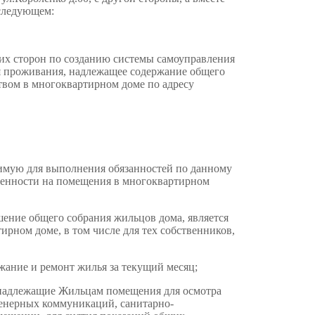
следующем:
еих сторон по созданию системы самоуправления
я проживания, надлежащее содержание общего
вом в многоквартирном доме по адресу
имую для выполнения обязанностей по данному
венности на помещения в многоквартирном
шение общего собрания жильцов дома, является
рном доме, в том числе для тех собственников,
ржание и ремонт жилья за текущий месяц;
ринадлежащие Жильцам помещения для осмотра
енерных коммуникаций, санитарно-