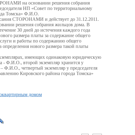
ТОРОНАМИ на основании решения собрания
едседателя НП «Совет по территориальному
да Томска» Ф.И.О.
исания СТОРОНАМИ и действует до 31.12.2011.
овании решения собрания жильцов дома. В
течение 30 дней до истечения каждого года
ового размера платы за содержание общего
услуги и работы по содержанию общего
 определения нового размера такой платы
 экземплярах, имеющих одинаковую юридическую
а - Ф.И.О., второй экземпляр хранится у
 – Ф.И.О., четвертый экземпляр у председателя
авлению Кировского района города Томска»
гоквартирным домом