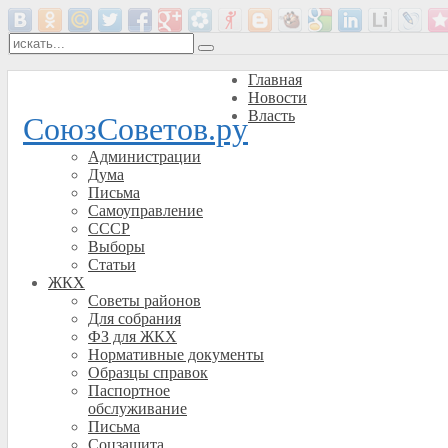
Главная
Новости
Власть
СоюзСоветов.ру
Администрации
Дума
Письма
Самоуправление
СССР
Выборы
Статьи
ЖКХ
Советы районов
Для собрания
ФЗ для ЖКХ
Нормативные документы
Образцы справок
Паспортное
обслуживание
Письма
Соцзащита