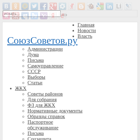
Главная
Новости
Власть
СоюзСоветов.ру
Администрации
Дума
Письма
Самоуправление
СССР
Выборы
Статьи
ЖКХ
Советы районов
Для собрания
ФЗ для ЖКХ
Нормативные документы
Образцы справок
Паспортное
обслуживание
Письма
Соцзащита